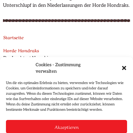
Unterschlupf in den Niederlassungen der Horde Hondraks.
Startseite
Horde Hondraks
Der Inselstaat Norechion
Cookies - Zustimmung
Die Nachbarinseln
verwalten
Struktur der Horde
Religion in Norechion
Um dir ein optimales Erlebnis zu bieten, verwenden wir Technologien wie
Bekannte Rudel
Cookies, um Geräteinformationen zu speichern und/oder darauf
Whenuanische Söldnergilde
zuzugreifen. Wenn du diesen Technologien zustimmst, können wir Daten
wie das Surfverhalten oder eindeutige IDs auf dieser Website verarbeiten.
Horde Hondraks Handelshaus
Wenn du deine Zustimmung nicht erteilst oder zurückziehst, können
bestimmte Merkmale und Funktionen beeinträchtigt werden.
Vergangene Abenteuer
Freunde & Weggefährten
Akzeptieren